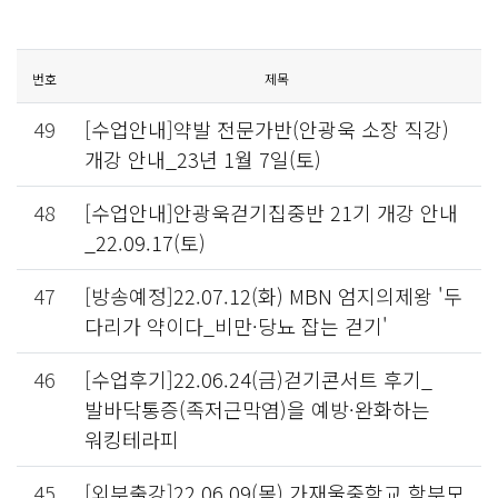
번호
제목
49
[수업안내]약발 전문가반(안광욱 소장 직강)
개강 안내_23년 1월 7일(토)
48
[수업안내]안광욱걷기집중반 21기 개강 안내
_22.09.17(토)
47
[방송예정]22.07.12(화) MBN 엄지의제왕 '두
다리가 약이다_비만·당뇨 잡는 걷기'
46
[수업후기]22.06.24(금)걷기콘서트 후기_
발바닥통증(족저근막염)을 예방·완화하는
워킹테라피
45
[외부출강]22.06.09(목) 가재울중학교 학부모