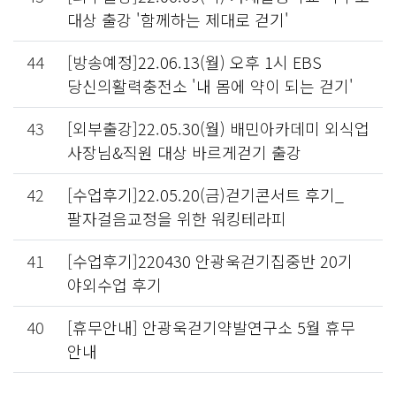
대상 출강 '함께하는 제대로 걷기'
44
[방송예정]22.06.13(월) 오후 1시 EBS
당신의활력충전소 '내 몸에 약이 되는 걷기'
43
[외부출강]22.05.30(월) 배민아카데미 외식업
사장님&직원 대상 바르게걷기 출강
42
[수업후기]22.05.20(금)걷기콘서트 후기_
팔자걸음교정을 위한 워킹테라피
41
[수업후기]220430 안광욱걷기집중반 20기
야외수업 후기
40
[휴무안내] 안광욱걷기약발연구소 5월 휴무
안내