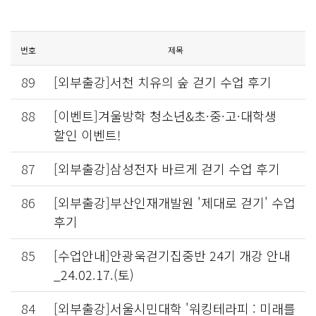
번호
제목
89
[외부출강]서천 치유의 숲 걷기 수업 후기
88
[이벤트]겨울방학 청소년&초·중·고·대학생
할인 이벤트!
87
[외부출강]삼성전자 바르게 걷기 수업 후기
86
[외부출강]부산인재개발원 '제대로 걷기' 수업
후기
85
[수업안내]안광욱걷기집중반 24기 개강 안내
_24.02.17.(토)
84
[외부출강]서울시민대학 '워킹테라피 : 미래를