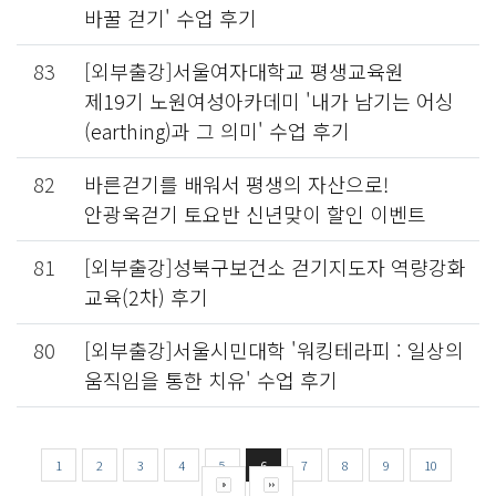
바꿀 걷기' 수업 후기
83
[외부출강]서울여자대학교 평생교육원
제19기 노원여성아카데미 '내가 남기는 어싱
(earthing)과 그 의미' 수업 후기
82
바른걷기를 배워서 평생의 자산으로!
안광욱걷기 토요반 신년맞이 할인 이벤트
81
[외부출강]성북구보건소 걷기지도자 역량강화
교육(2차) 후기
80
[외부출강]서울시민대학 '워킹테라피 : 일상의
움직임을 통한 치유' 수업 후기
1
2
3
4
5
6
7
8
9
10